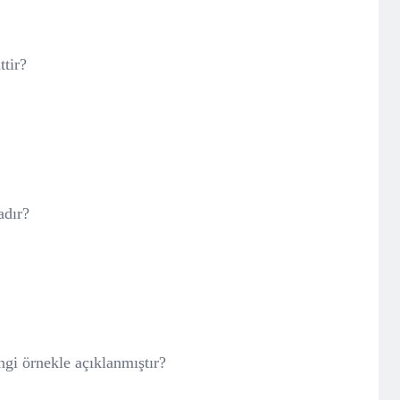
ttir?
adır?
gi örnekle açıklanmıştır?