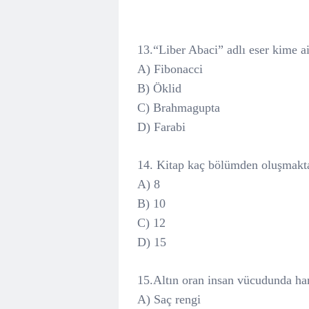
13.“Liber Abaci” adlı eser kime ai
A) Fibonacci
B) Öklid
C) Brahmagupta
D) Farabi
14. Kitap kaç bölümden oluşmakt
A) 8
B) 10
C) 12
D) 15
15.Altın oran insan vücudunda han
A) Saç rengi