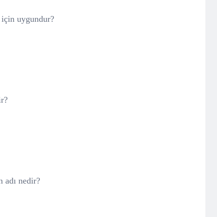
u için uygundur?
ir?
 adı nedir?