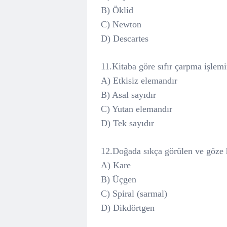
B) Öklid
C) Newton
D) Descartes
11.Kitaba göre sıfır çarpma işlemin
A) Etkisiz elemandır
B) Asal sayıdır
C) Yutan elemandır
D) Tek sayıdır
12.Doğada sıkça görülen ve göze h
A) Kare
B) Üçgen
C) Spiral (sarmal)
D) Dikdörtgen