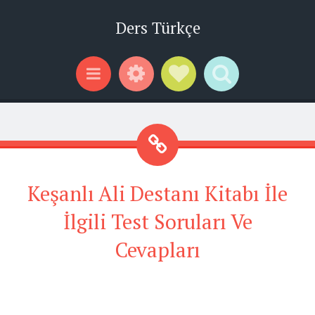
Ders Türkçe
Widgets
Social Links
Search
Menu
Keşanlı Ali Destanı Kitabı İle
İlgili Test Soruları Ve
Cevapları