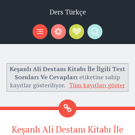
Ders Türkçe
Widgets
Social Links
Search
Menu
Keşanlı Ali Destanı Kitabı İle İlgili Test
Soruları Ve Cevapları
etiketine sahip
kayıtlar gösteriliyor.
Tüm kayıtları göster
Keşanlı Ali Destanı Kitabı İle