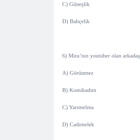
C) Güneşlik
D) Bahçelik
6) Mira’nın youtuber olan arkadaş
A) Görünmez
B) Komikadım
C) Yarımelma
D) Cadımelek