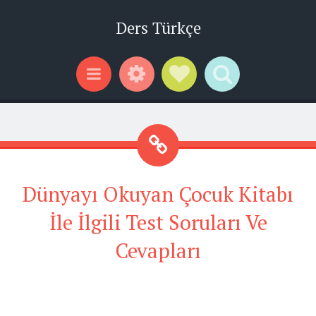
Ders Türkçe
Widgets
Social Links
Search
Menu
Dünyayı Okuyan Çocuk Kitabı
İle İlgili Test Soruları Ve
Cevapları