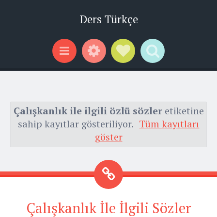
Ders Türkçe
Widgets
Social Links
Search
Menu
Çalışkanlık ile ilgili özlü sözler
etiketine
sahip kayıtlar gösteriliyor.
Tüm kayıtları
göster
Çalışkanlık İle İlgili Sözler