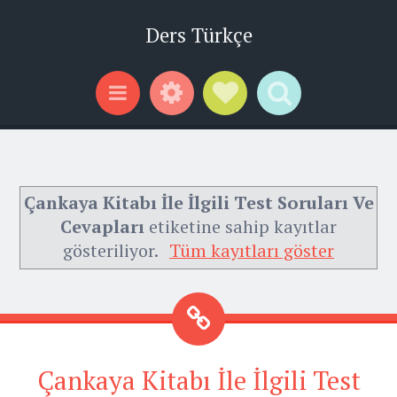
Ders Türkçe
Widgets
Social Links
Search
Menu
Çankaya Kitabı İle İlgili Test Soruları Ve
Cevapları
etiketine sahip kayıtlar
gösteriliyor.
Tüm kayıtları göster
Çankaya Kitabı İle İlgili Test