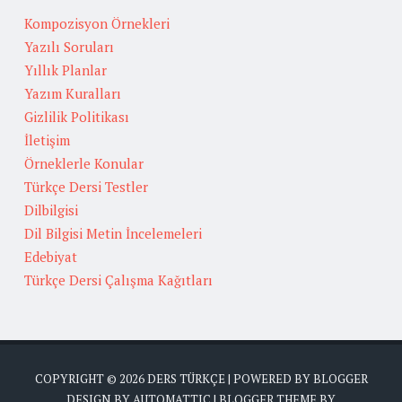
Kompozisyon Örnekleri
Yazılı Soruları
Yıllık Planlar
Yazım Kuralları
Gizlilik Politikası
İletişim
Örneklerle Konular
Türkçe Dersi Testler
Dilbilgisi
Dil Bilgisi Metin İncelemeleri
Edebiyat
Türkçe Dersi Çalışma Kağıtları
COPYRIGHT ©
2026
DERS TÜRKÇE
| POWERED BY
BLOGGER
DESIGN BY
AUTOMATTIC
| BLOGGER THEME BY