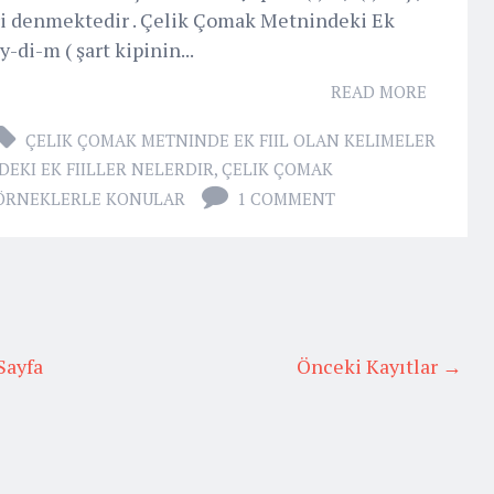
kleri denmektedir . Çelik Çomak Metnindeki Ek
y-di-m ( şart kipinin...
READ MORE
ÇELIK ÇOMAK METNINDE EK FIIL OLAN KELIMELER
EKI EK FIILLER NELERDIR
,
ÇELIK ÇOMAK
ÖRNEKLERLE KONULAR
1 COMMENT
Sayfa
Önceki Kayıtlar →