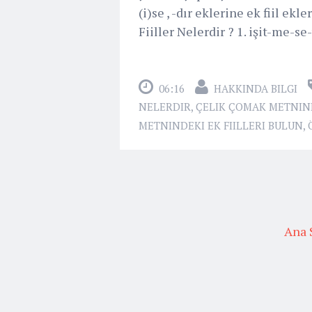
(i)se , -dır eklerine ek fiil e
Fiiller Nelerdir ? 1. işit-me-se-
06:16
HAKKINDA BILGI
NELERDIR
,
ÇELIK ÇOMAK METNIND
METNINDEKI EK FIILLERI BULUN
,
Ana 