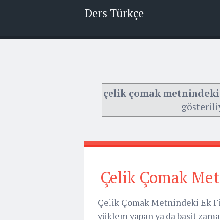
Ders Türkçe
çelik çomak metnindeki e
gösterili
Çelik Çomak Metn
Çelik Çomak Metnindeki Ek Fiil
yüklem yapan ya da basit zamanlı