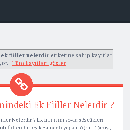
k fiiller nelerdir
etiketine sahip kayıtlar
yor.
Tüm kayıtları göster
indeki Ek Fiiller Nelerdir ?
ler Nelerdir ? Ek fiili isim soylu sözcükleri
 fiilleri birleşik zamanlı yapan -(i)di, -(i)miş , -