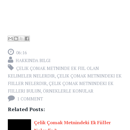
06:16
HAKKINDA BILGI
ÇELIK ÇOMAK METNINDE EK FIIL OLAN
KELIMELER NELERDIR
,
ÇELIK ÇOMAK METNINDEKI EK
FIILLER NELERDIR
,
ÇELIK ÇOMAK METNINDEKI EK
FIILLERI BULUN
,
ÖRNEKLERLE KONULAR
1 COMMENT
Related Posts:
Çelik Çomak Metnindeki Ek Fiiller