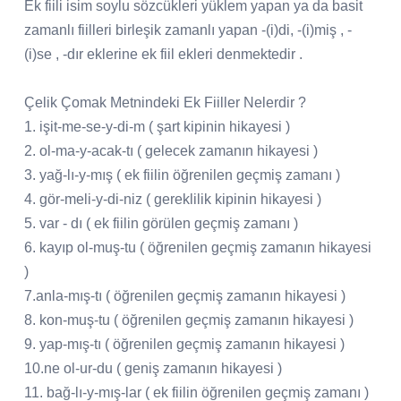
Ek fiili isim soylu sözcükleri yüklem yapan ya da basit
zamanlı fiilleri birleşik zamanlı yapan -(i)di, -(i)miş , -
(i)se , -dır eklerine ek fiil ekleri denmektedir .
Çelik Çomak Metnindeki Ek Fiiller Nelerdir ?
1. işit-me-se-y-di-m ( şart kipinin hikayesi )
2. ol-ma-y-acak-tı ( gelecek zamanın hikayesi )
3. yağ-lı-y-mış ( ek fiilin öğrenilen geçmiş zamanı )
4. gör-meli-y-di-niz ( gereklilik kipinin hikayesi )
5. var - dı ( ek fiilin görülen geçmiş zamanı )
6. kayıp ol-muş-tu ( öğrenilen geçmiş zamanın hikayesi
)
7.anla-mış-tı ( öğrenilen geçmiş zamanın hikayesi )
8. kon-muş-tu ( öğrenilen geçmiş zamanın hikayesi )
9. yap-mış-tı ( öğrenilen geçmiş zamanın hikayesi )
10.ne ol-ur-du ( geniş zamanın hikayesi )
11. bağ-lı-y-mış-lar ( ek fiilin öğrenilen geçmiş zamanı )