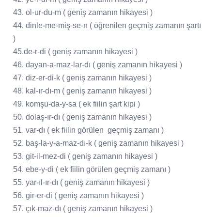
43. ol-ur-du-m ( geniş zamanın hikayesi )
44. dinle-me-miş-se-n ( öğrenilen geçmiş zamanın şartı
)
45.de-r-di ( geniş zamanın hikayesi )
46. dayan-a-maz-lar-dı ( geniş zamanın hikayesi )
47. diz-er-di-k ( geniş zamanın hikayesi )
48. kal-ır-dı-m ( geniş zamanın hikayesi )
49. komşu-da-y-sa ( ek fiilin şart kipi )
50. dolaş-ır-dı ( geniş zamanın hikayesi )
51. var-dı ( ek fiilin görülen geçmiş zamanı )
52. baş-la-y-a-maz-dı-k ( geniş zamanın hikayesi )
53. git-il-mez-di ( geniş zamanın hikayesi )
54. ebe-y-di ( ek fiilin görülen geçmiş zamanı )
55. yar-ıl-ır-dı ( geniş zamanın hikayesi )
56. gir-er-di ( geniş zamanın hikayesi )
57. çık-maz-dı ( geniş zamanın hikayesi )