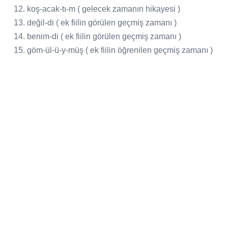
12. koş-acak-tı-m ( gelecek zamanın hikayesi )
13. değil-di ( ek fiilin görülen geçmiş zamanı )
14. benim-di ( ek fiilin görülen geçmiş zamanı )
15. göm-ül-ü-y-müş ( ek fiilin öğrenilen geçmiş zamanı )