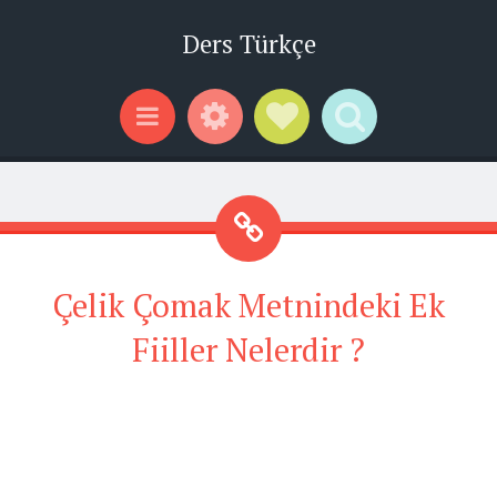
Ders Türkçe
Widgets
Social Links
Search
Menu
Çelik Çomak Metnindeki Ek
Fiiller Nelerdir ?