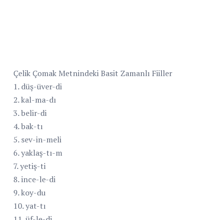
Çelik Çomak Metnindeki Basit Zamanlı Fiiller
1. düş-üver-di
2. kal-ma-dı
3. belir-di
4. bak-tı
5. sev-in-meli
6. yaklaş-tı-m
7. yetiş-ti
8. ince-le-di
9. koy-du
10. yat-tı
11. üf-le-di