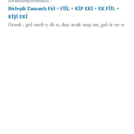
formülleştirebiliriz :
Birleşik Zamanlı Fiil = FİİL + KİP EKİ + EK FİİL +
KİŞİ EKİ
Örnek : gel-meli-y-di-n, duy-acak-mış-ım, gel-ir-se-n