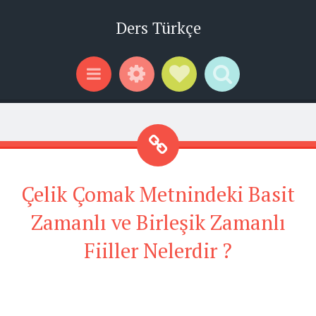
Ders Türkçe
Widgets
Social Links
Search
Menu
Çelik Çomak Metnindeki Basit
Zamanlı ve Birleşik Zamanlı
Fiiller Nelerdir ?