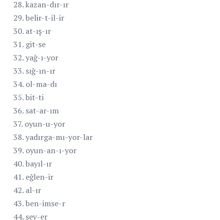
28. kazan-dır-ır
29. belir-t-il-ir
30. at-ış-ır
31. git-se
32. yağ-ı-yor
33. sığ-ın-ır
34. ol-ma-dı
35. bit-ti
36. sat-ar-ım
37. oyun-u-yor
38. yadırga-mı-yor-lar
39. oyun-an-ı-yor
40. bayıl-ır
41. eğlen-ir
42. al-ır
43. ben-imse-r
44. sev-er