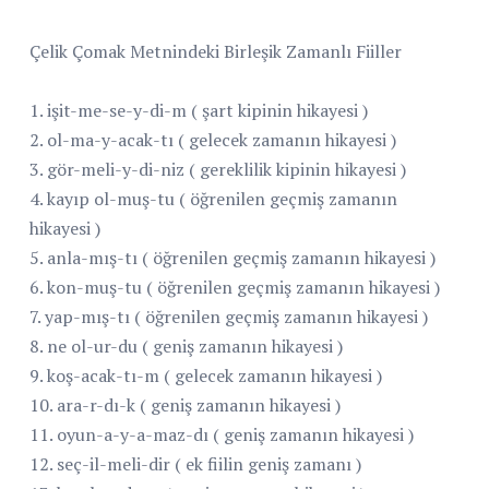
Çelik Çomak Metnindeki Birleşik Zamanlı Fiiller
1. işit-me-se-y-di-m ( şart kipinin hikayesi )
2. ol-ma-y-acak-tı ( gelecek zamanın hikayesi )
3. gör-meli-y-di-niz ( gereklilik kipinin hikayesi )
4. kayıp ol-muş-tu ( öğrenilen geçmiş zamanın
hikayesi )
5. anla-mış-tı ( öğrenilen geçmiş zamanın hikayesi )
6. kon-muş-tu ( öğrenilen geçmiş zamanın hikayesi )
7. yap-mış-tı ( öğrenilen geçmiş zamanın hikayesi )
8. ne ol-ur-du ( geniş zamanın hikayesi )
9. koş-acak-tı-m ( gelecek zamanın hikayesi )
10. ara-r-dı-k ( geniş zamanın hikayesi )
11. oyun-a-y-a-maz-dı ( geniş zamanın hikayesi )
12. seç-il-meli-dir ( ek fiilin geniş zamanı )