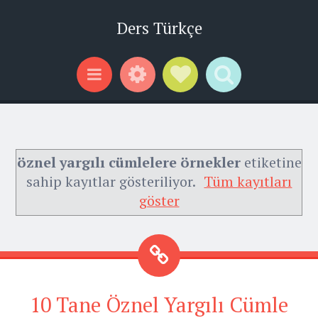
Ders Türkçe
Widgets
Social Links
Search
Menu
öznel yargılı cümlelere örnekler
etiketine
sahip kayıtlar gösteriliyor.
Tüm kayıtları
göster
10 Tane Öznel Yargılı Cümle