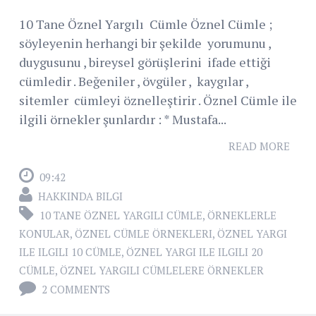
10 Tane Öznel Yargılı Cümle Öznel Cümle ;
söyleyenin herhangi bir şekilde yorumunu ,
duygusunu , bireysel görüşlerini ifade ettiği
cümledir . Beğeniler , övgüler , kaygılar ,
sitemler cümleyi öznelleştirir . Öznel Cümle ile
ilgili örnekler şunlardır : * Mustafa...
READ MORE
09:42
HAKKINDA BILGI
10 TANE ÖZNEL YARGILI CÜMLE
,
ÖRNEKLERLE
KONULAR
,
ÖZNEL CÜMLE ÖRNEKLERI
,
ÖZNEL YARGI
ILE ILGILI 10 CÜMLE
,
ÖZNEL YARGI ILE ILGILI 20
CÜMLE
,
ÖZNEL YARGILI CÜMLELERE ÖRNEKLER
2 COMMENTS