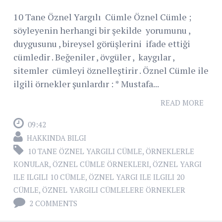
10 Tane Öznel Yargılı Cümle Öznel Cümle ;
söyleyenin herhangi bir şekilde yorumunu ,
duygusunu , bireysel görüşlerini ifade ettiği
cümledir . Beğeniler , övgüler , kaygılar ,
sitemler cümleyi öznelleştirir . Öznel Cümle ile
ilgili örnekler şunlardır : * Mustafa...
READ MORE
09:42
HAKKINDA BILGI
10 TANE ÖZNEL YARGILI CÜMLE
,
ÖRNEKLERLE
KONULAR
,
ÖZNEL CÜMLE ÖRNEKLERI
,
ÖZNEL YARGI
ILE ILGILI 10 CÜMLE
,
ÖZNEL YARGI ILE ILGILI 20
CÜMLE
,
ÖZNEL YARGILI CÜMLELERE ÖRNEKLER
2 COMMENTS