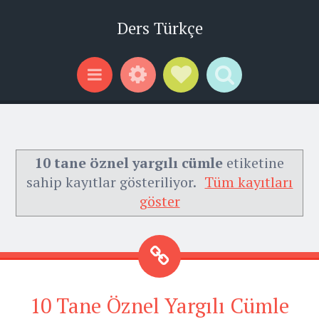
Ders Türkçe
Widgets
Social Links
Search
Menu
10 tane öznel yargılı cümle
etiketine
sahip kayıtlar gösteriliyor.
Tüm kayıtları
göster
10 Tane Öznel Yargılı Cümle