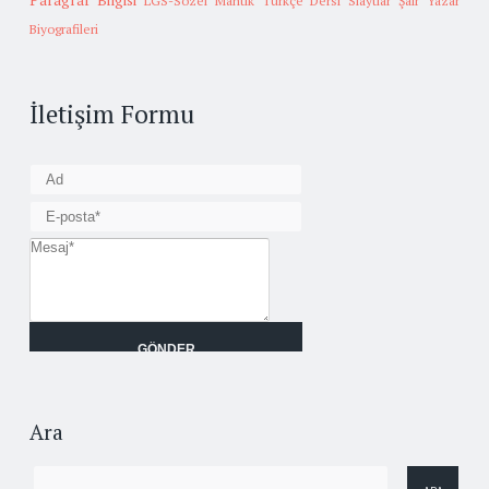
Paragraf Bilgisi
LGS-Sözel Mantık
Türkçe Dersi Slaytlar
Şair Yazar
Biyografileri
İletişim Formu
Ara