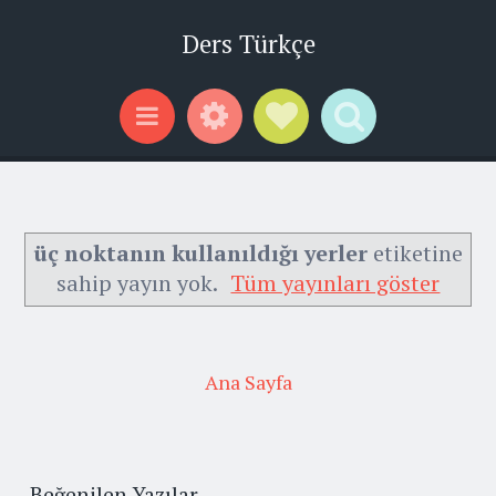
Ders Türkçe
Widgets
Social Links
Search
Menu
üç noktanın kullanıldığı yerler
etiketine
sahip yayın yok.
Tüm yayınları göster
Ana Sayfa
Beğenilen Yazılar