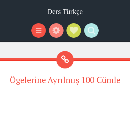
Ders Türkçe
Widgets
Social Links
Search
Menu
Ögelerine Ayrılmış 100 Cümle