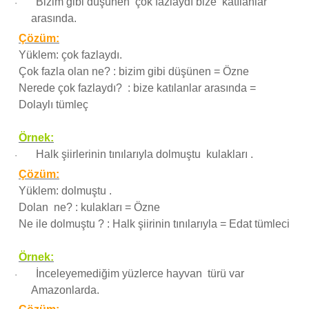
Bizim gibi düşünen çok fazlaydı bize katılanlar
·
arasında.
Çözüm:
Yüklem: çok fazlaydı.
Çok fazla olan ne? : bizim gibi düşünen = Özne
Nerede çok fazlaydı? : bize katılanlar arasında =
Dolaylı tümleç
Örnek:
Halk şiirlerinin tınılarıyla dolmuştu kulakları .
·
Çözüm:
Yüklem: dolmuştu .
Dolan ne? : kulakları = Özne
Ne ile dolmuştu ? : Halk şiirinin tınılarıyla = Edat tümleci
Örnek:
İnceleyemediğim yüzlerce hayvan türü var
·
Amazonlarda.