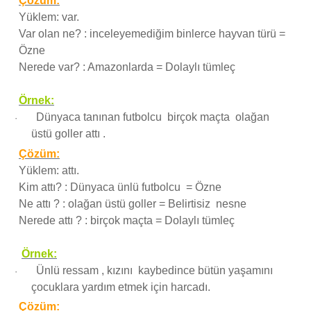
Çözüm:
Yüklem: var.
Var olan ne? : inceleyemediğim binlerce hayvan türü =
Özne
Nerede var? : Amazonlarda = Dolaylı tümleç
Örnek:
Dünyaca tanınan futbolcu birçok maçta olağan
·
üstü goller attı .
Çözüm:
Yüklem: attı.
Kim attı? : Dünyaca ünlü futbolcu = Özne
Ne attı ? : olağan üstü goller = Belirtisiz nesne
Nerede attı ? : birçok maçta = Dolaylı tümleç
Örnek:
Ünlü ressam , kızını kaybedince bütün yaşamını
·
çocuklara yardım etmek için harcadı.
Çözüm: