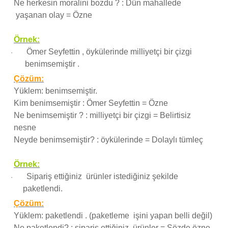
Ne herkesin moralini bozdu ? : Dün mahallede
yaşanan olay = Özne
Örnek:
Ömer Seyfettin , öykülerinde milliyetçi bir çizgi
·
benimsemiştir .
Çözüm:
Yüklem: benimsemiştir.
Kim benimsemiştir : Ömer Seyfettin = Özne
Ne benimsemiştir ? : milliyetçi bir çizgi = Belirtisiz
nesne
Neyde benimsemiştir? : öykülerinde = Dolaylı tümleç
Örnek:
Sipariş ettiğiniz ürünler istediğiniz şekilde
·
paketlendi.
Çözüm:
Yüklem: paketlendi . (paketleme işini yapan belli değil)
Ne paketlendi? : sipariş ettiğiniz ürünler = Sözde özne