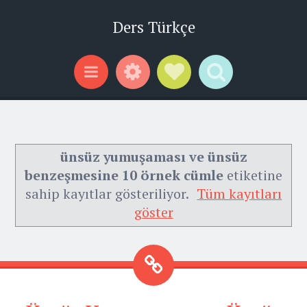
Ders Türkçe
Widgets
Social Links
Search
Menu
ünsüz yumuşaması ve ünsüz
benzeşmesine 10 örnek cümle
etiketine
sahip kayıtlar gösteriliyor.
Tüm kayıtları
göster