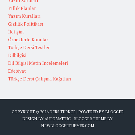
Yazılı Soruları
Yıllık Planlar
Yazım Kuralları
Gizlilik Politikası
İletişim
Örneklerle Konular
Türkçe Dersi Testler
Dilbilgisi
Dil Bilgisi Metin İncelemeleri
Edebiyat
Türkçe Dersi Çalışma Kağıtları
COPYRIGHT ©
2026
DERS TÜRKÇE
| POWERED BY
BLOGGER
DESIGN BY
AUTOMATTIC
| BLOGGER THEME BY
NEWBLOGGERTHEMES.COM