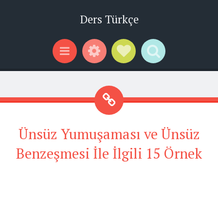
Ders Türkçe
Widgets
Social Links
Search
Menu
Ünsüz Yumuşaması ve Ünsüz
Benzeşmesi İle İlgili 15 Örnek