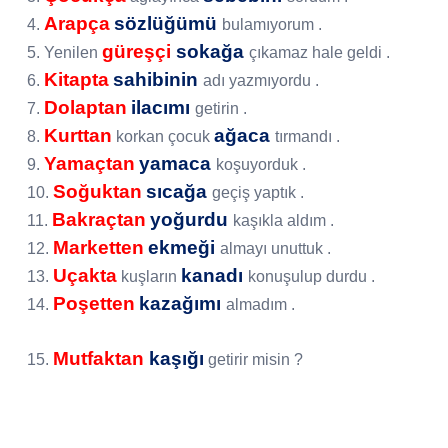
Arapça
sözlüğümü
4.
bulamıyorum .
güreşçi
sokağa
5. Yenilen
çıkamaz hale geldi .
Kitapta
sahibinin
6.
adı yazmıyordu .
Dolaptan
ilacımı
7.
getirin .
Kurttan
ağaca
8.
korkan çocuk
tırmandı .
Yamaçtan
yamaca
9.
koşuyorduk .
Soğuktan
sıcağa
10.
geçiş yaptık .
Bakraçtan
yoğurdu
11.
kaşıkla aldım .
Marketten
ekmeği
12.
almayı unuttuk .
Uçakta
kanadı
13.
kuşların
konuşulup durdu .
Poşetten
kazağımı
14.
almadım .
Mutfaktan
kaşığı
15.
getirir misin ?