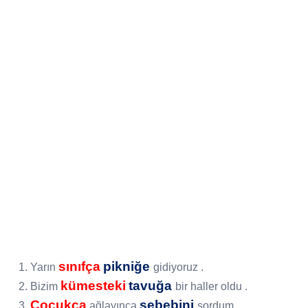
sınıfça
pikniğe
1. Yarın
gidiyoruz .
kümesteki
tavuğa
2. Bizim
bir haller oldu .
Çocukça
sebebini
3.
ağlayınca
sordum .