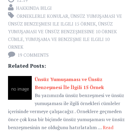
HAKKINDA BILGI
ÖRNEKLERLE KONULAR
,
ÜNSÜZ YUMUŞAMASI VE
ÜNSÜZ BENZEŞMESI ILE ILGILI 15 ÖRNEK
,
ÜNSÜZ
YUMUŞAMASI VE ÜNSÜZ BENZEŞMESINE 10 ÖRNEK
CÜMLE
,
YUMUŞAMA VE BENZEŞME ILE ILGILI 10
ÖRNEK
19 COMMENTS
Related Posts:
Ünsüz Yumuşaması ve Ünsüz
Benzeşmesi İle İlgili 15 Örnek
Bu yazımızda ünsüz benzeşmesi ve ünsüz
yumuşaması ile ilgili örnekleri cümleler
içerisinde vermeye çalışacağız . Örneklere geçmeden
önce çok kısa bir biçimde ünsüz yumuşaması ve ünsüz
benzeşmesinin ne olduğunu hatırlatalım …
Read