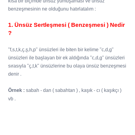
kısa bir biçimde ünsüz yumuşaması ve ünsüz
benzeşmesinin ne olduğunu hatırlatalım :
1. Ünsüz Sertleşmesi ( Benzeşmesi ) Nedir
?
"f,s,t,k,ç,ş,h,p" ünsüzleri ile biten bir kelime "c,d,g"
ünsüzleri ile başlayan bir ek aldığında "c,d,g" ünsüzleri
sırasıyla "ç,t,k" ünsüzlerine bu olaya ünsüz benzeşmesi
denir .
Örnek :
sabah - dan ( sabahtan ) , kaşık - cı ( kaşıkçı )
vb .