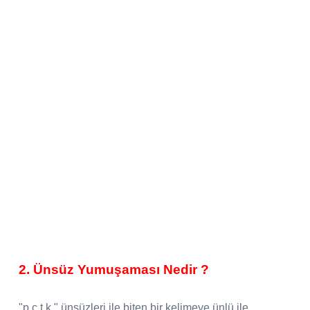
2. Ünsüz Yumuşaması Nedir ?
"p,ç,t,k " ünsüzleri ile biten bir kelimeye ünlü ile