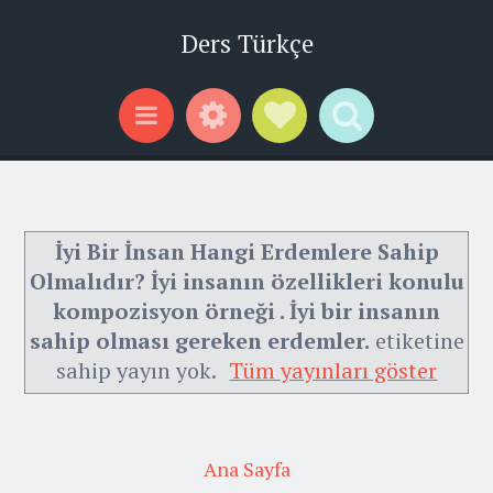
Ders Türkçe
Widgets
Social Links
Search
Menu
İyi Bir İnsan Hangi Erdemlere Sahip
Olmalıdır? İyi insanın özellikleri konulu
kompozisyon örneği . İyi bir insanın
sahip olması gereken erdemler.
etiketine
sahip yayın yok.
Tüm yayınları göster
Ana Sayfa