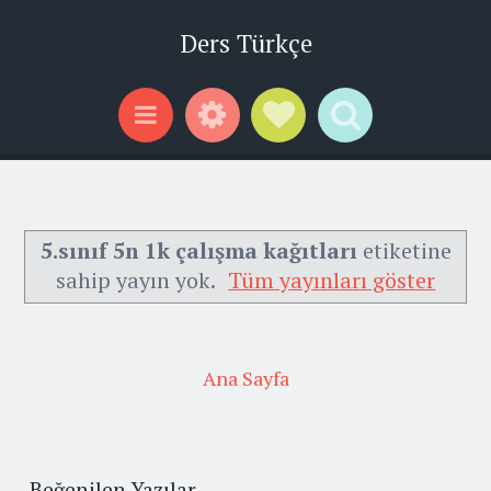
Ders Türkçe
Widgets
Social Links
Search
Menu
5.sınıf 5n 1k çalışma kağıtları
etiketine
sahip yayın yok.
Tüm yayınları göster
Ana Sayfa
Beğenilen Yazılar