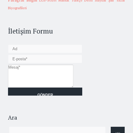
Paragraf Bilgisi
LGS-Sözel Mantık
Türkçe Dersi Slaytlar
Şair Yazar
Biyografileri
İletişim Formu
Ara