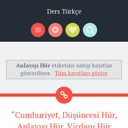
Ders Türkçe
Widgets
Social Links
Search
Menu
Anlayışı Hür
etiketine sahip kayıtlar
gösteriliyor.
Tüm kayıtları göster
“Cumhuriyet, Düşüncesi Hür,
Anlayışı Hür, Vicdanı Hür