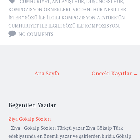
“CUMHURIYET
,
ANLAYIŞI HÜR
,
DÜŞÜNCESI HÜR
,
KOMPOZISYON ÖRNEKLERI
,
VICDANI HÜR NESILLER
İSTER.” SÖZÜ İLE İLGILI KOMPOZISYON ATATÜRK'ÜN
CUMHURIYET ILE ILGILI SÖZÜ ILE KOMPOZISYON.
NO COMMENTS
Ana Sayfa
Önceki Kayıtlar →
Beğenilen Yazılar
Ziya Gökalp Sözleri
Ziya Gökalp Sözleri Türkçü yazar Ziya Gökalp Türk
edebiyatında en önemli yazar ve şairlerden biridir. Gökalp