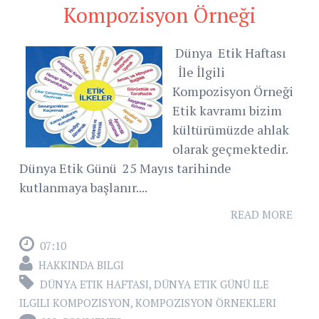
Kompozisyon Örneği
Dünya Etik Haftası
İle İlgili
Kompozisyon Örneği
Etik kavramı bizim
kültürümüzde ahlak
olarak geçmektedir.
Dünya Etik Günü 25 Mayıs tarihinde
kutlanmaya başlanır....
READ MORE
07:10
HAKKINDA BILGI
DÜNYA ETIK HAFTASI
,
DÜNYA ETIK GÜNÜ ILE
ILGILI KOMPOZISYON
,
KOMPOZISYON ÖRNEKLERI