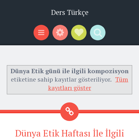
Ders Türkçe
Widgets
Social Links
Search
Menu
Dünya Etik günü ile ilgili kompozisyon
etiketine sahip kayıtlar gösteriliyor.
Tüm
kayıtları göster
Dünya Etik Haftası İle İlgili