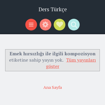
Ders Türkçe
Widgets
Social Links
Search
Menu
Emek hırsızlığı ile ilgili kompozisyon
etiketine sahip yayın yok.
Tüm yayınları
göster
Ana Sayfa