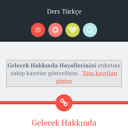
Ders Türkçe
Widgets
Social Links
Search
Menu
Gelecek Hakkında Hayallerinizi
etiketine
sahip kayıtlar gösteriliyor.
Tüm kayıtları
göster
Gelecek Hakkında