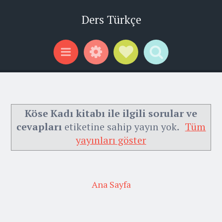
Ders Türkçe
Widgets
Social Links
Search
Menu
Köse Kadı kitabı ile ilgili sorular ve
cevapları
etiketine sahip yayın yok.
Tüm
yayınları göster
Ana Sayfa