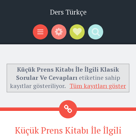
Ders Türkçe
Widgets
Social Links
Search
Menu
Küçük Prens Kitabı İle İlgili Klasik
Sorular Ve Cevapları
etiketine sahip
kayıtlar gösteriliyor.
Tüm kayıtları göster
Küçük Prens Kitabı İle İlgili