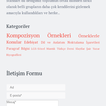
Standart dil dediğimiz toplumun ortak dilinden farklı
olarak belli grupların daha çok kendilerini gizlemek
amacıyla kullandıkları ve herke...
Kategoriler
Kompozisyon Örnekleri
Örneklerle
Konular
Edebiyat
Dil ve Anlatım
Noktalama İşaretleri
Paragraf Bilgisi
LGS-Sözel Mantık
Türkçe Dersi Slaytlar
Şair Yazar
Biyografileri
İletişim Formu