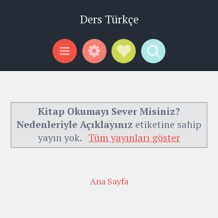
Ders Türkçe
Widgets
Social Links
Search
Menu
Kitap Okumayı Sever Misiniz?
Nedenleriyle Açıklayınız
etiketine sahip
yayın yok.
Tüm yayınları göster
Ana Sayfa