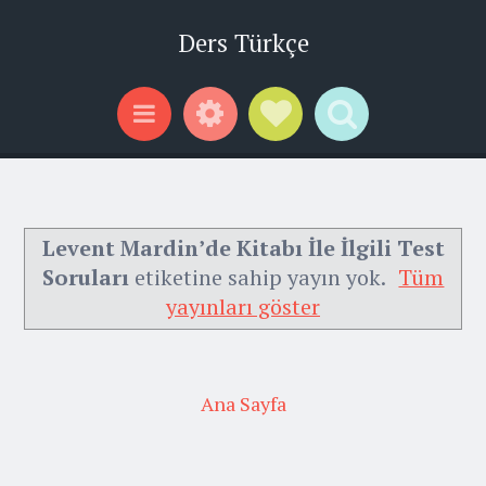
Ders Türkçe
Widgets
Social Links
Search
Menu
Levent Mardin’de Kitabı İle İlgili Test
Soruları
etiketine sahip yayın yok.
Tüm
yayınları göster
Ana Sayfa