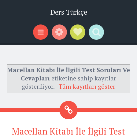
Ders Türkçe
Widgets
Social Links
Search
Menu
Macellan Kitabı İle İlgili Test Soruları Ve
Cevapları
etiketine sahip kayıtlar
gösteriliyor.
Tüm kayıtları göster
Macellan Kitabı İle İlgili Test