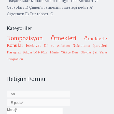
Başarısızlar Kulübü Kitabı İle İlgili Test Soruları Ve
Cevapları 1) Çimen’in annesinin mesleği nedir? A)
Öğretmen B) Tur rehberi C...
Kategoriler
Kompozisyon Örnekleri
Örneklerle
Konular
Edebiyat
Dil ve Anlatım
Noktalama İşaretleri
Paragraf Bilgisi
LGS-Sözel Mantık
Türkçe Dersi Slaytlar
Şair Yazar
Biyografileri
İletişim Formu