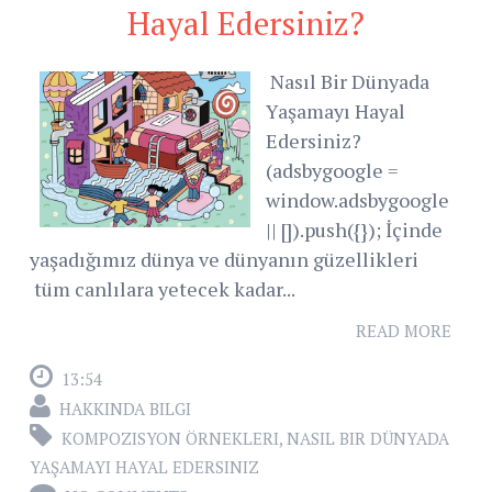
Hayal Edersiniz?
Nasıl Bir Dünyada
Yaşamayı Hayal
Edersiniz?
(adsbygoogle =
window.adsbygoogle
|| []).push({}); İçinde
yaşadığımız dünya ve dünyanın güzellikleri
tüm canlılara yetecek kadar...
READ MORE
13:54
HAKKINDA BILGI
KOMPOZISYON ÖRNEKLERI
,
NASIL BIR DÜNYADA
YAŞAMAYI HAYAL EDERSINIZ