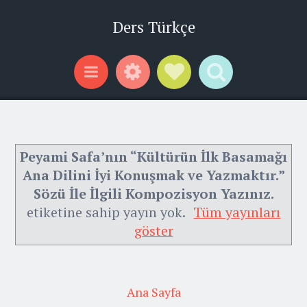
Ders Türkçe
Widgets
Social Links
Search
Menu
Peyami Safa’nın “Kültürün İlk Basamağı
Ana Dilini İyi Konuşmak ve Yazmaktır.”
Sözü İle İlgili Kompozisyon Yazınız.
etiketine sahip yayın yok.
Tüm yayınları
göster
Ana Sayfa