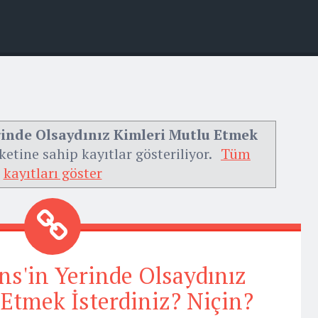
rinde Olsaydınız Kimleri Mutlu Etmek
ketine sahip kayıtlar gösteriliyor.
Tüm
kayıtları göster
ns'in Yerinde Olsaydınız
Etmek İsterdiniz? Niçin?