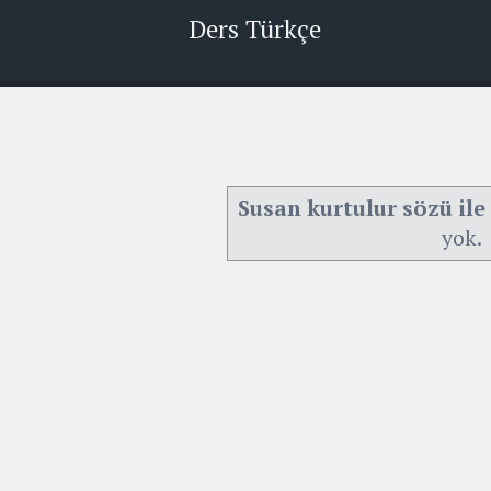
Ders Türkçe
Susan kurtulur sözü ile
yok.