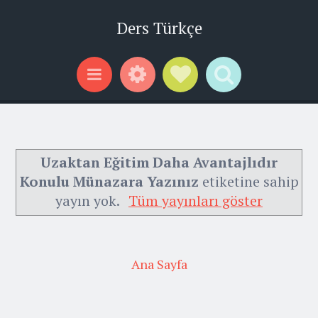
Ders Türkçe
Widgets
Social Links
Search
Menu
Uzaktan Eğitim Daha Avantajlıdır
Konulu Münazara Yazınız
etiketine sahip
yayın yok.
Tüm yayınları göster
Ana Sayfa