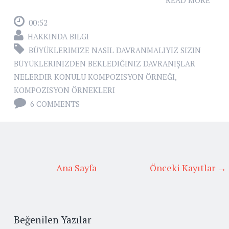
READ MORE
00:52
HAKKINDA BILGI
BÜYÜKLERIMIZE NASIL DAVRANMALIYIZ SIZIN
BÜYÜKLERINIZDEN BEKLEDIĞINIZ DAVRANIŞLAR
NELERDIR KONULU KOMPOZISYON ÖRNEĞI
,
KOMPOZISYON ÖRNEKLERI
6 COMMENTS
Ana Sayfa
Önceki Kayıtlar →
Beğenilen Yazılar