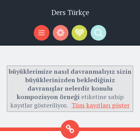
Ders Türkçe
Widgets
Social Links
Search
Menu
büyüklerimize nasıl davranmalıyız sizin
büyüklerinizden beklediğiniz
davranışlar nelerdir konulu
kompozisyon örneği
etiketine sahip
kayıtlar gösteriliyor.
Tüm kayıtları göster