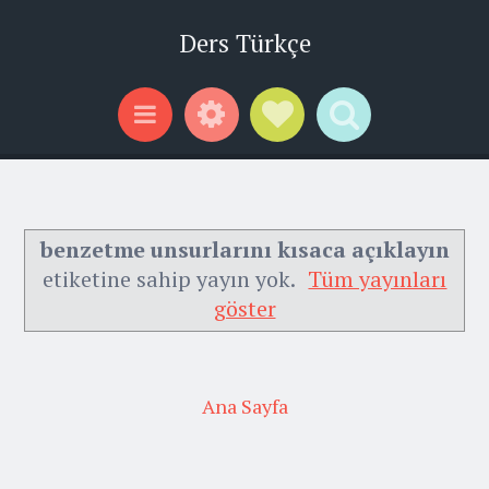
Ders Türkçe
Widgets
Social Links
Search
Menu
benzetme unsurlarını kısaca açıklayın
etiketine sahip yayın yok.
Tüm yayınları
göster
Ana Sayfa