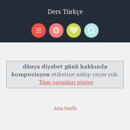
Ders Türkçe
Widgets
Social Links
Search
Menu
dünya diyabet günü hakkında
kompozisyon
etiketine sahip yayın yok.
Tüm yayınları göster
Ana Sayfa