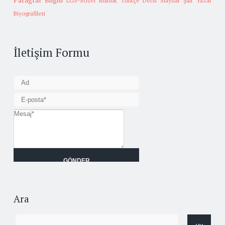
Paragraf Bilgisi
LGS-Sözel Mantık
Türkçe Dersi Slaytlar
Şair Yazar
Biyografileri
İletişim Formu
Ara