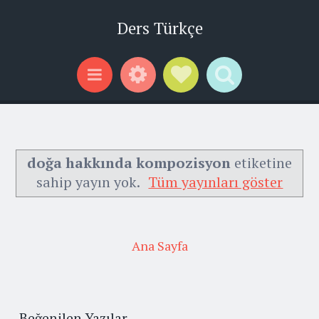
Ders Türkçe
Widgets
Social Links
Search
Menu
doğa hakkında kompozisyon
etiketine
sahip yayın yok.
Tüm yayınları göster
Ana Sayfa
Beğenilen Yazılar