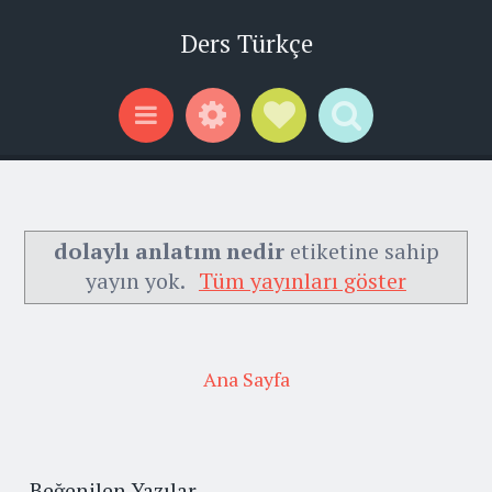
Ders Türkçe
Widgets
Social Links
Search
Menu
dolaylı anlatım nedir
etiketine sahip
yayın yok.
Tüm yayınları göster
Ana Sayfa
Beğenilen Yazılar