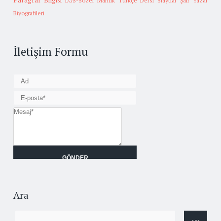
Paragraf Bilgisi
LGS-Sözel Mantık
Türkçe Dersi Slaytlar
Şair Yazar
Biyografileri
İletişim Formu
Ara