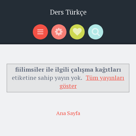
Ders Türkçe
Widgets
Social Links
Search
Menu
fiilimsiler ile ilgili çalışma kağıtları
etiketine sahip yayın yok.
Tüm yayınları
göster
Ana Sayfa