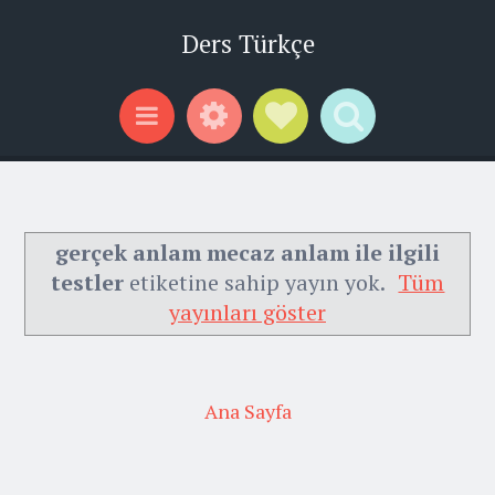
Ders Türkçe
Widgets
Social Links
Search
Menu
gerçek anlam mecaz anlam ile ilgili
testler
etiketine sahip yayın yok.
Tüm
yayınları göster
Ana Sayfa