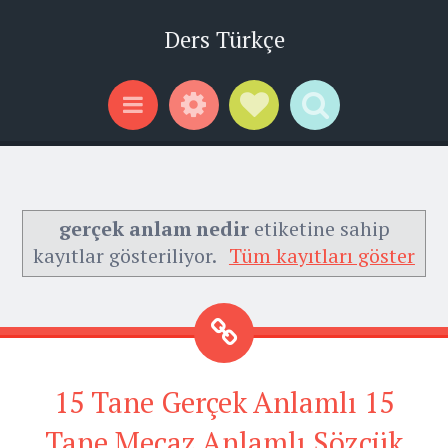
Ders Türkçe
Widgets
Social Links
Search
Menu
gerçek anlam nedir
etiketine sahip
kayıtlar gösteriliyor.
Tüm kayıtları göster
15 Tane Gerçek Anlamlı 15
Tane Mecaz Anlamlı Sözcük