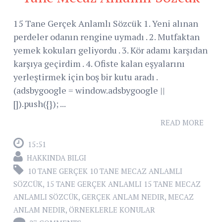
15 Tane Gerçek Anlamlı Sözcük 1. Yeni alınan
perdeler odanın rengine uymadı . 2. Mutfaktan
yemek kokuları geliyordu . 3. Kör adamı karşıdan
karşıya geçirdim . 4. Ofiste kalan eşyalarını
yerleştirmek için boş bir kutu aradı .
(adsbygoogle = window.adsbygoogle ||
[]).push({}); ...
READ MORE
15:51
HAKKINDA BILGI
10 TANE GERÇEK 10 TANE MECAZ ANLAMLI
SÖZCÜK
,
15 TANE GERÇEK ANLAMLI 15 TANE MECAZ
ANLAMLI SÖZCÜK
,
GERÇEK ANLAM NEDIR
,
MECAZ
ANLAM NEDIR
,
ÖRNEKLERLE KONULAR