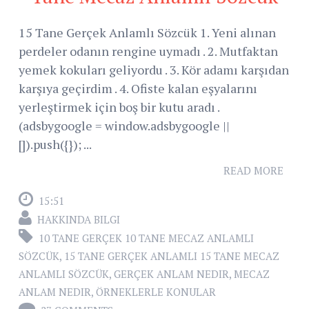
15 Tane Gerçek Anlamlı Sözcük 1. Yeni alınan
perdeler odanın rengine uymadı . 2. Mutfaktan
yemek kokuları geliyordu . 3. Kör adamı karşıdan
karşıya geçirdim . 4. Ofiste kalan eşyalarını
yerleştirmek için boş bir kutu aradı .
(adsbygoogle = window.adsbygoogle ||
[]).push({}); ...
READ MORE
15:51
HAKKINDA BILGI
10 TANE GERÇEK 10 TANE MECAZ ANLAMLI
SÖZCÜK
,
15 TANE GERÇEK ANLAMLI 15 TANE MECAZ
ANLAMLI SÖZCÜK
,
GERÇEK ANLAM NEDIR
,
MECAZ
ANLAM NEDIR
,
ÖRNEKLERLE KONULAR