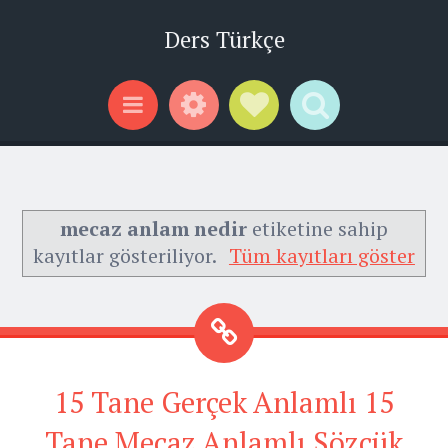
Ders Türkçe
Widgets
Social Links
Search
Menu
mecaz anlam nedir
etiketine sahip
kayıtlar gösteriliyor.
Tüm kayıtları göster
15 Tane Gerçek Anlamlı 15
Tane Mecaz Anlamlı Sözcük