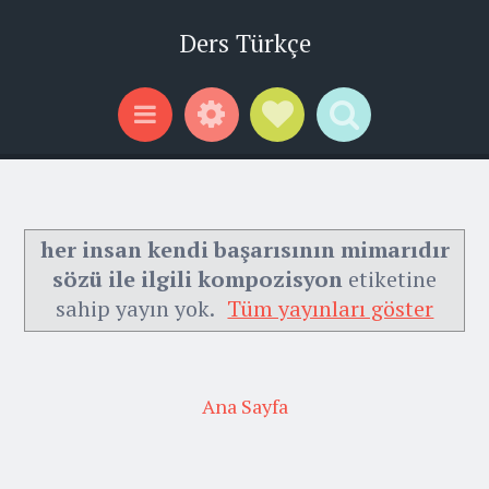
Ders Türkçe
Widgets
Social Links
Search
Menu
her insan kendi başarısının mimarıdır
sözü ile ilgili kompozisyon
etiketine
sahip yayın yok.
Tüm yayınları göster
Ana Sayfa