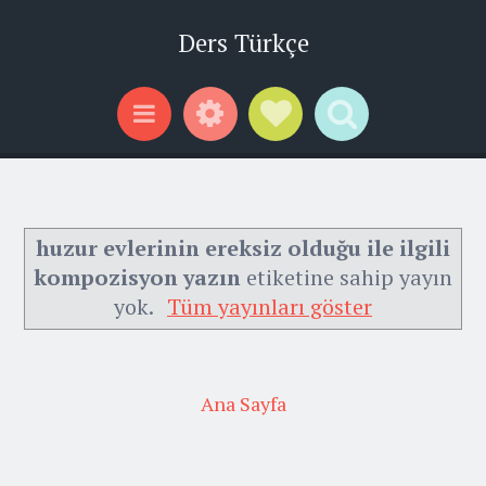
Ders Türkçe
Widgets
Social Links
Search
Menu
huzur evlerinin ereksiz olduğu ile ilgili
kompozisyon yazın
etiketine sahip yayın
yok.
Tüm yayınları göster
Ana Sayfa