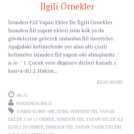
İlgili Örnekler
İsimden Fiil Yapan Ekler İle İlgili Örnekler
İsimden fiil yapım ekleri isim kök ya da
gövdelerine gelerek onlardan fiil türetirler .
Aşağıdaki kelimelerde yer alan altı çizili
kelimeler isimden fiil yapım eki almışlardır . "
a-/e- " 1. Çocuk yere düşünce dizleri kanadı. (
kan+a-dı) 2. Hakim...
READ MORE
06:31
HAKKINDA BILGI
6.SINIF KONU ANLATIMI
,
ISIMDEN FIIL YAPAN
EKLER 5 10 15 ÖRNEK
,
ISIMDEN FIIL YAPAN EKLER ILE
ILGILI 20 ÖRNEK
,
ISIMDEN FIIL YAPAN YAPIM EKLERI