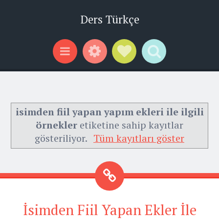
Ders Türkçe
Widgets
Social Links
Search
Menu
isimden fiil yapan yapım ekleri ile ilgili
örnekler
etiketine sahip kayıtlar
gösteriliyor.
Tüm kayıtları göster
İsimden Fiil Yapan Ekler İle