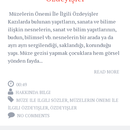
Müzelerin Önemi İle İlgili Özdeyişler
Kazılarda bulunan yapıtların, sanata ve bilime
ilişkin nesnelerin, sanat ve bilim yapıtlarının,
budun, bilimsel vb. nesnelerin bir arada ya da
ayrı ayrı sergilendiği, saklandığı, korunduğu
yapı. Müze gezisi yapmak çocuklara hem görsel
yönden fayda...
READ MORE
00:49
HAKKINDA BILGI
MÜZE ILE ILGILI SÖZLER
,
MÜZELERIN ÖNEMI İLE
İLGILI ÖZDEYIŞLER
,
ÖZDEYIŞLER
NO COMMENTS