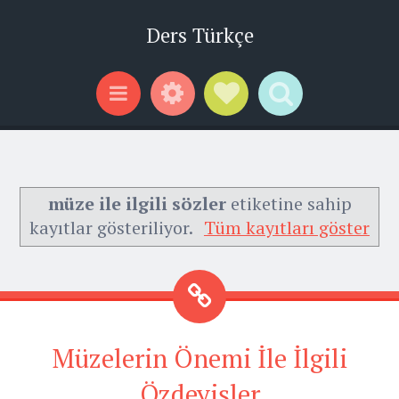
Ders Türkçe
Widgets
Social Links
Search
Menu
müze ile ilgili sözler
etiketine sahip
kayıtlar gösteriliyor.
Tüm kayıtları göster
Müzelerin Önemi İle İlgili
Özdeyişler