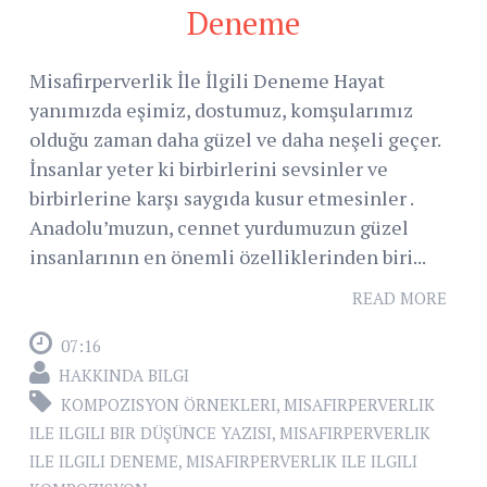
Deneme
Misafirperverlik İle İlgili Deneme Hayat
yanımızda eşimiz, dostumuz, komşularımız
olduğu zaman daha güzel ve daha neşeli geçer.
İnsanlar yeter ki birbirlerini sevsinler ve
birbirlerine karşı saygıda kusur etmesinler .
Anadolu’muzun, cennet yurdumuzun güzel
insanlarının en önemli özelliklerinden biri...
READ MORE
07:16
HAKKINDA BILGI
KOMPOZISYON ÖRNEKLERI
,
MISAFIRPERVERLIK
ILE ILGILI BIR DÜŞÜNCE YAZISI
,
MISAFIRPERVERLIK
ILE ILGILI DENEME
,
MISAFIRPERVERLIK ILE ILGILI