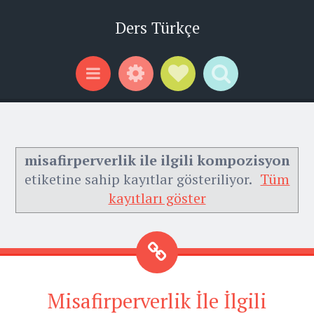
Ders Türkçe
Widgets
Social Links
Search
Menu
misafirperverlik ile ilgili kompozisyon
etiketine sahip kayıtlar gösteriliyor.
Tüm
kayıtları göster
Misafirperverlik İle İlgili