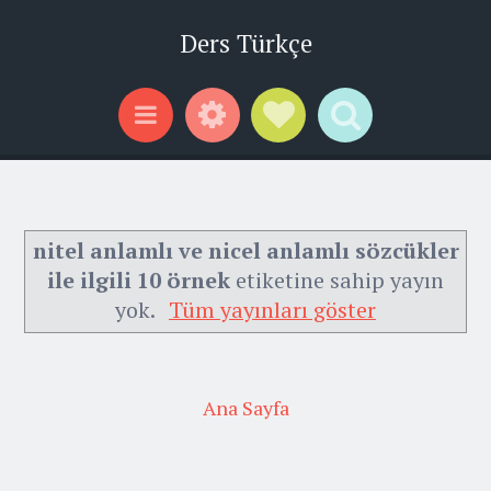
Ders Türkçe
Widgets
Social Links
Search
Menu
nitel anlamlı ve nicel anlamlı sözcükler
ile ilgili 10 örnek
etiketine sahip yayın
yok.
Tüm yayınları göster
Ana Sayfa