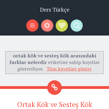
Ders Türkçe
Widgets
Social Links
Search
Menu
ortak kök ve sesteş kök arasındaki
farklar nelerdir
etiketine sahip kayıtlar
gösteriliyor.
Tüm kayıtları göster
Ortak Kök ve Sesteş Kök