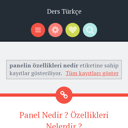
Ders Türkçe
Widgets
Social Links
Search
Menu
panelin özellikleri nedir
etiketine sahip
kayıtlar gösteriliyor.
Tüm kayıtları göster
Panel Nedir ? Özellikleri
Nelerdir ?