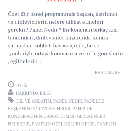
Özet :Bir panel programında başkan, katılımcı
ve dinleyicilerin nelere dikkat etmeleri
gerekir? Panel Nedir ? Bir konunun birkaç kişi
tarafından , dinleyiciler huzurunda karara
varmadan , sohbet havası içinde, farklı
yönleriyle ortaya konmasına ve türlü görüşlerin
, eğilimlerin...
READ MORE
04:52
HAKKINDA BILGI
DIL VE ANLATIM
,
PANEL NEDIR
,
PANELDE
BAŞKANIN GÖREVLERI NEDIR
,
PANELDE
KONUŞMACININ DIKKAT ETMESI GEREKENLER
NELERDIR
,
PANELIN ÖZELLIKLERI NEDIR
,
PANELIN