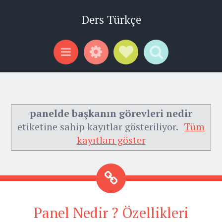
Ders Türkçe
Widgets
Social Links
Search
Menu
panelde başkanın görevleri nedir
etiketine sahip kayıtlar gösteriliyor.
Tüm
kayıtları göster
Panel Nedir ? Özellikleri